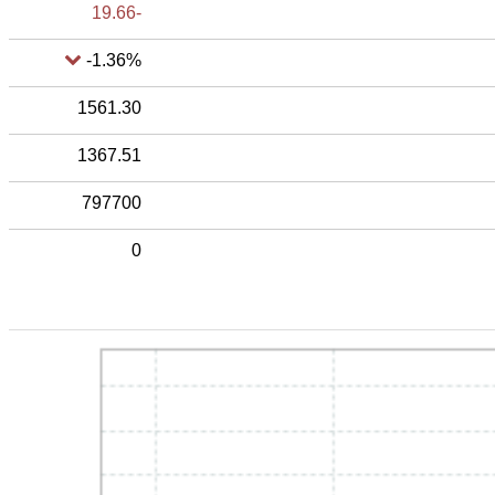
-19.69
-1.37%
1561.30
1367.51
797760
60