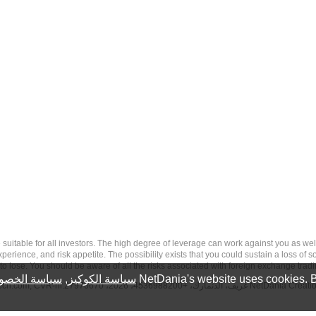
ll investors. The high degree of leverage can work against you as well as for you. Before deciding 
erience, and risk appetite. The possibility exists that you could sustain a loss of s
to lose. You should be aware of all the risks associated with foreign exchange trad
NetDania's website uses cookies. B
سياسة الكوكيز
,
سياسة الخصو
tech.com
, CVR-nr.27976670