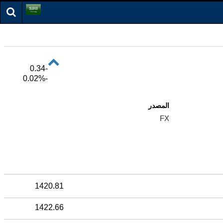
-0.37
-0.03%
المصدر
FX
1420.81
1422.66