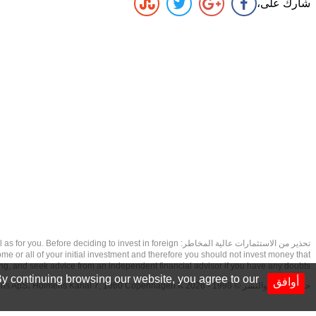
شارك على،
تحذير من الاستثمارات عالية المخاطر: to invest in foreign
ome or all of your initial investment and therefore you should not invest money that
ing, and seek advice from an independent financial advisor if you have any doubts.
y continuing browsing our website, you agree to our
أوافق
حقوق الطبع والنشر © 1998 - 2026 NetDania Creations ApS، Holmens Kanal 7, 1060 Copenhagen K غريف، الدنمارك، +4536988200، 2026، CVR-nr.27976670,