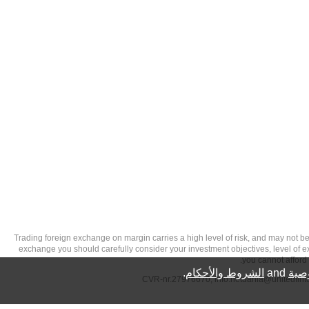
Trading foreign exchange on margin carries a high level of risk, and may not be suitable for a
exchange you should carefully consider your investment objectives, level of exp
you cannot afford 
صية
and
الشروط والأحكام
.
info.netdania@unitedfin