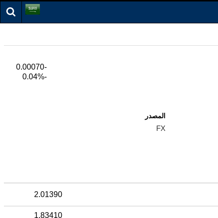
-0.00070
-0.04%
المصدر
FX
2.01390
1.83410