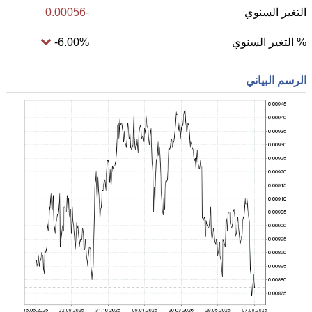
التغير السنوي
-0.00056
% التغير السنوي
-6.00%
الرسم البياني