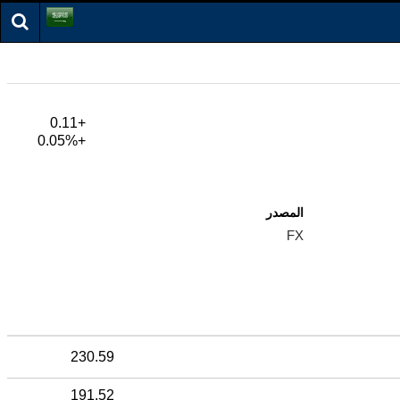
+0.11
+0.05%
المصدر
FX
230.59
191.52