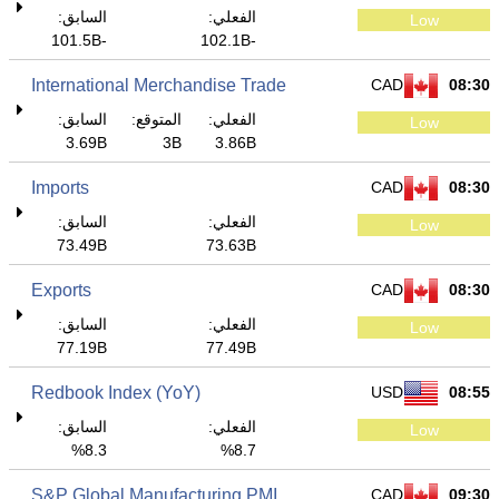
الفعلي:
السابق:
Low
-101.5B
-102.1B
International Merchandise Trade
CAD
08:30
الفعلي:
المتوقع:
السابق:
Low
3.69B
3B
3.86B
Imports
CAD
08:30
الفعلي:
السابق:
Low
73.49B
73.63B
Exports
CAD
08:30
الفعلي:
السابق:
Low
77.19B
77.49B
Redbook Index (YoY)
USD
08:55
الفعلي:
السابق:
Low
8.3%
8.7%
S&P Global Manufacturing PMI
CAD
09:30