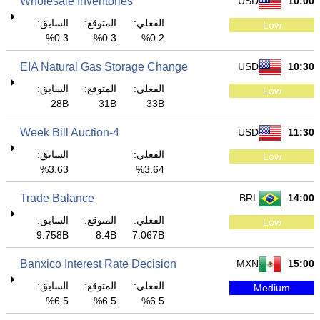
Wholesale Inventories
USD
10:00
الفعلي:
المتوقع:
السابق:
Low
0.3%
0.3%
0.2%
EIA Natural Gas Storage Change
USD
10:30
الفعلي:
المتوقع:
السابق:
Low
28B
31B
33B
4-Week Bill Auction
USD
11:30
الفعلي:
السابق:
Low
3.63%
3.64%
Trade Balance
BRL
14:00
الفعلي:
المتوقع:
السابق:
Low
9.758B
8.4B
7.067B
Banxico Interest Rate Decision
MXN
15:00
الفعلي:
المتوقع:
السابق:
Medium
6.5%
6.5%
6.5%