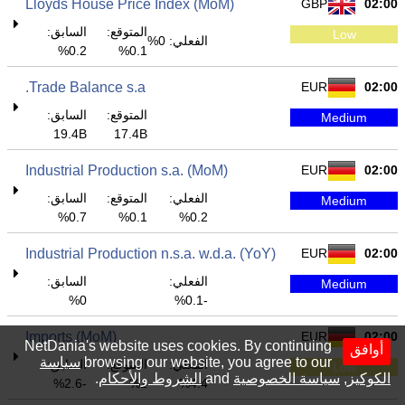
Lloyds House Price Index (MoM)
GBP
02:00
المتوقع:
السابق:
Low
الفعلي: 0%
0.2%
0.1%
Trade Balance s.a.
EUR
02:00
المتوقع:
السابق:
Medium
19.4B
17.4B
Industrial Production s.a. (MoM)
EUR
02:00
الفعلي:
المتوقع:
السابق:
Medium
0.7%
0.1%
0.2%
Industrial Production n.s.a. w.d.a. (YoY)
EUR
02:00
الفعلي:
السابق:
Medium
0%
-0.1%
Imports (MoM)
EUR
02:00
NetDania's website uses cookies. By continuing
أوافق
browsing our website, you agree to our
سياسة
الفعلي:
المتوقع:
السابق:
Low
الكوكيز
,
سياسة الخصوصية
and
الشروط والأحكام
.
-2.6%
1%
4.4%