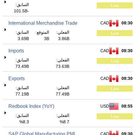
السابق:
Low
-101.5B
International Merchandise Trade
CAD
08:30
الفعلي:
المتوقع:
السابق:
Low
3.69B
3B
3.86B
Imports
CAD
08:30
الفعلي:
السابق:
Low
73.49B
73.63B
Exports
CAD
08:30
الفعلي:
السابق:
Low
77.19B
77.49B
Redbook Index (YoY)
USD
08:55
الفعلي:
السابق:
Low
8.3%
8.7%
S&P Global Manufacturing PMI
CAD
09:30