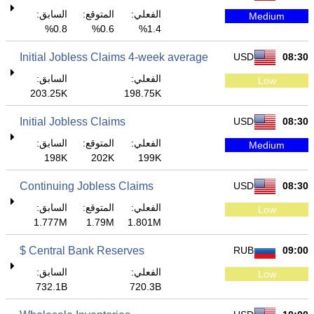
الفعلي:
المتوقع:
السابق:
Medium
0.8%
0.6%
1.4%
Initial Jobless Claims 4-week average
USD
08:30
الفعلي:
السابق:
Low
203.25K
198.75K
Initial Jobless Claims
USD
08:30
الفعلي:
المتوقع:
السابق:
Medium
198K
202K
199K
Continuing Jobless Claims
USD
08:30
الفعلي:
المتوقع:
السابق:
Low
1.777M
1.79M
1.801M
Central Bank Reserves $
RUB
09:00
الفعلي:
السابق:
Low
732.1B
720.3B