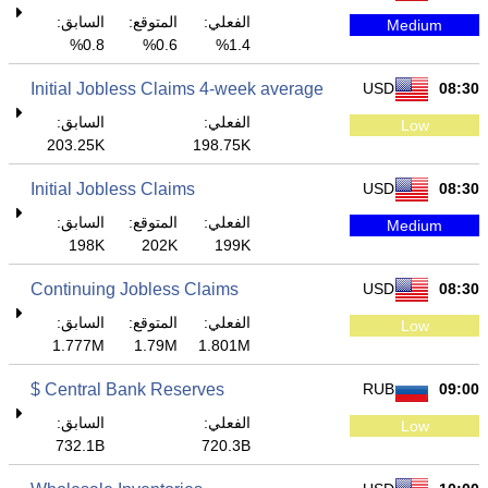
الفعلي:
المتوقع:
السابق:
Medium
0.8%
0.6%
1.4%
Initial Jobless Claims 4-week average
USD
08:30
الفعلي:
السابق:
Low
203.25K
198.75K
Initial Jobless Claims
USD
08:30
الفعلي:
المتوقع:
السابق:
Medium
198K
202K
199K
Continuing Jobless Claims
USD
08:30
الفعلي:
المتوقع:
السابق:
Low
1.777M
1.79M
1.801M
Central Bank Reserves $
RUB
09:00
الفعلي:
السابق:
Low
732.1B
720.3B