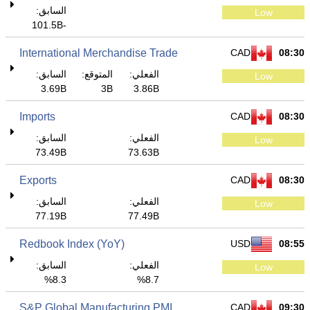
السابق:
Low
-101.5B
International Merchandise Trade
CAD
08:30
الفعلي:
المتوقع:
السابق:
Low
3.69B
3B
3.86B
Imports
CAD
08:30
الفعلي:
السابق:
Low
73.49B
73.63B
Exports
CAD
08:30
الفعلي:
السابق:
Low
77.19B
77.49B
Redbook Index (YoY)
USD
08:55
الفعلي:
السابق:
Low
8.3%
8.7%
S&P Global Manufacturing PMI
CAD
09:30