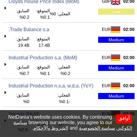
Lloyds House Price Index (MoM)
GBP
02:00
المتوقع:
السابق:
Low
الفعلي: 0%
0.2%
0.1%
Trade Balance s.a.
EUR
02:00
المتوقع:
السابق:
Medium
19.4B
17.4B
Industrial Production s.a. (MoM)
EUR
02:00
الفعلي:
المتوقع:
السابق:
Medium
0.7%
0.1%
0.2%
Industrial Production n.s.a. w.d.a. (YoY)
EUR
02:00
الفعلي:
السابق:
Medium
0%
-0.1%
Imports (MoM)
EUR
02:00
NetDania's website uses cookies. By continuing
أوافق
browsing our website, you agree to our
سياسة
الفعلي:
المتوقع:
السابق:
Low
الكوكيز
,
سياسة الخصوصية
and
الشروط والأحكام
.
-2.6%
1%
4.4%