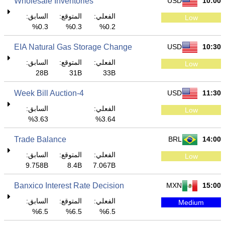
Wholesale Inventories
USD
10:00
الفعلي:
المتوقع:
السابق:
Low
0.3%
0.3%
0.2%
EIA Natural Gas Storage Change
USD
10:30
الفعلي:
المتوقع:
السابق:
Low
28B
31B
33B
4-Week Bill Auction
USD
11:30
الفعلي:
السابق:
Low
3.63%
3.64%
Trade Balance
BRL
14:00
الفعلي:
المتوقع:
السابق:
Low
9.758B
8.4B
7.067B
Banxico Interest Rate Decision
MXN
15:00
الفعلي:
المتوقع:
السابق:
Medium
6.5%
6.5%
6.5%