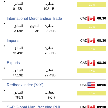
الفعلي:
السابق:
Low
-101.5B
-102.1B
International Merchandise Trade
CAD
08:30
الفعلي:
المتوقع:
السابق:
Low
3.69B
3B
3.86B
Imports
CAD
08:30
الفعلي:
السابق:
Low
73.49B
73.63B
Exports
CAD
08:30
الفعلي:
السابق:
Low
77.19B
77.49B
Redbook Index (YoY)
USD
08:55
الفعلي:
السابق:
Low
8.3%
8.7%
S&P Global Manufacturing PMI
CAD
09:30