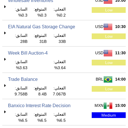
Wholesale Inventories
USD
10:00
الفعلي:
المتوقع:
السابق:
Low
0.3%
0.3%
0.2%
EIA Natural Gas Storage Change
USD
10:30
الفعلي:
المتوقع:
السابق:
Low
28B
31B
33B
4-Week Bill Auction
USD
11:30
الفعلي:
السابق:
Low
3.63%
3.64%
Trade Balance
BRL
14:00
الفعلي:
المتوقع:
السابق:
Low
9.758B
8.4B
7.067B
Banxico Interest Rate Decision
MXN
15:00
الفعلي:
المتوقع:
السابق:
Medium
6.5%
6.5%
6.5%