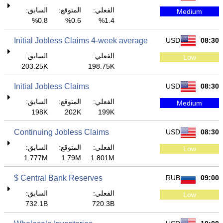
الفعلي:
المتوقع:
السابق:
Medium
0.8%
0.6%
1.4%
Initial Jobless Claims 4-week average
USD
08:30
الفعلي:
السابق:
Low
203.25K
198.75K
Initial Jobless Claims
USD
08:30
الفعلي:
المتوقع:
السابق:
Medium
198K
202K
199K
Continuing Jobless Claims
USD
08:30
الفعلي:
المتوقع:
السابق:
Low
1.777M
1.79M
1.801M
Central Bank Reserves $
RUB
09:00
الفعلي:
السابق:
Low
732.1B
720.3B