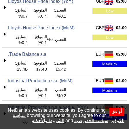
Lloyds House Price Index (YoY)
GBP
02:00
الفعلي:
المتوقع:
السابق:
Low
0.7%
0.4%
0.1%
Lloyds House Price Index (MoM)
GBP
02:00
المتوقع:
السابق:
Low
الفعلي: 0%
0.2%
0.1%
Trade Balance s.a.
EUR
02:00
الفعلي:
المتوقع:
السابق:
Medium
19.4B
17.4B
15.4B
Industrial Production s.a. (MoM)
EUR
02:00
الفعلي:
المتوقع:
السابق:
Medium
0.7%
0.1%
0.2%
Industrial Production n.s.a. w.d.a. (YoY)
EUR
02:00
NetDania's website uses cookies. By continuing
أوافق
browsing our website, you agree to our
سياسة
الفعلي:
السابق:
Medium
الكوكيز
,
سياسة الخصوصية
and
الشروط والأحكام
.
0%
-0.1%