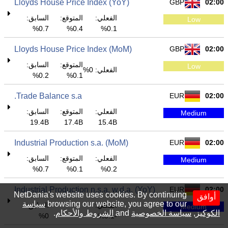
Lloyds House Price Index (YoY)
GBP
02:00
الفعلي:
المتوقع:
السابق:
Low
0.7%
0.4%
0.1%
Lloyds House Price Index (MoM)
GBP
02:00
المتوقع:
السابق:
Low
الفعلي: 0%
0.2%
0.1%
Trade Balance s.a.
EUR
02:00
الفعلي:
المتوقع:
السابق:
Medium
19.4B
17.4B
15.4B
Industrial Production s.a. (MoM)
EUR
02:00
الفعلي:
المتوقع:
السابق:
Medium
0.7%
0.1%
0.2%
Industrial Production n.s.a. w.d.a. (YoY)
EUR
02:00
NetDania's website uses cookies. By continuing
أوافق
browsing our website, you agree to our
سياسة
الفعلي:
السابق:
Medium
الكوكيز
,
سياسة الخصوصية
and
الشروط والأحكام
.
0%
-0.1%