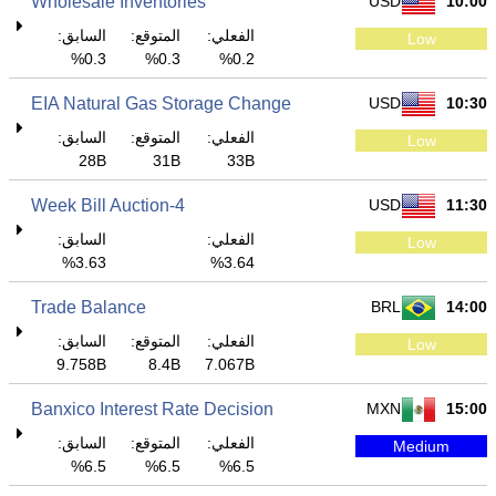
Wholesale Inventories
USD
10:00
الفعلي:
المتوقع:
السابق:
Low
0.3%
0.3%
0.2%
EIA Natural Gas Storage Change
USD
10:30
الفعلي:
المتوقع:
السابق:
Low
28B
31B
33B
4-Week Bill Auction
USD
11:30
الفعلي:
السابق:
Low
3.63%
3.64%
Trade Balance
BRL
14:00
الفعلي:
المتوقع:
السابق:
Low
9.758B
8.4B
7.067B
Banxico Interest Rate Decision
MXN
15:00
الفعلي:
المتوقع:
السابق:
Medium
6.5%
6.5%
6.5%