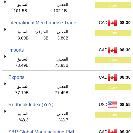
الفعلي:
السابق:
Low
-101.5B
-102.1B
International Merchandise Trade
CAD
08:30
الفعلي:
المتوقع:
السابق:
Low
3.69B
3B
3.86B
Imports
CAD
08:30
الفعلي:
السابق:
Low
73.49B
73.63B
Exports
CAD
08:30
الفعلي:
السابق:
Low
77.19B
77.49B
Redbook Index (YoY)
USD
08:55
الفعلي:
السابق:
Low
8.3%
8.7%
S&P Global Manufacturing PMI
CAD
09:30