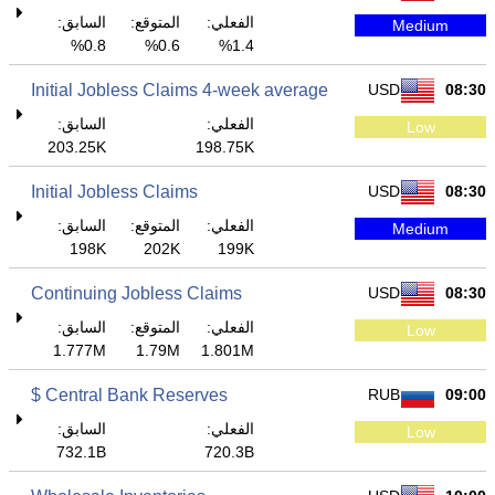
الفعلي:
المتوقع:
السابق:
Medium
0.8%
0.6%
1.4%
Initial Jobless Claims 4-week average
USD
08:30
الفعلي:
السابق:
Low
203.25K
198.75K
Initial Jobless Claims
USD
08:30
الفعلي:
المتوقع:
السابق:
Medium
198K
202K
199K
Continuing Jobless Claims
USD
08:30
الفعلي:
المتوقع:
السابق:
Low
1.777M
1.79M
1.801M
Central Bank Reserves $
RUB
09:00
الفعلي:
السابق:
Low
732.1B
720.3B