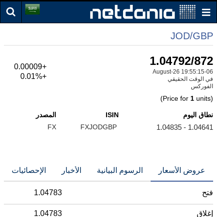
JOD/GBP
1.04792/872
+0.00009
06-August-26 19:55:15
+0.01%
في الوقت الحقيقي
الفوركس
1
units)
(Price for
نطاق اليوم
ISIN
المصدر
FX
FXJODGBP
1.04641 - 1.04835
عروض الأسعار
الرسوم البيانية
الأخبار
الإحصائيات
فتح
1.04783
إغلاق
1.04783