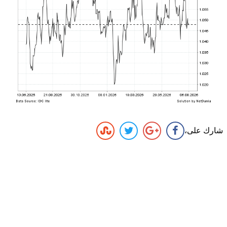
شارك على،