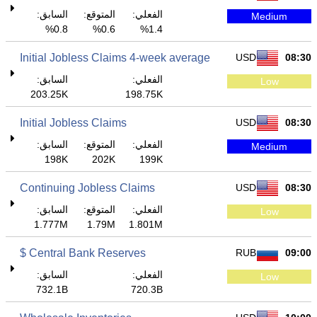
الفعلي:
المتوقع:
السابق:
Medium
0.8%
0.6%
1.4%
Initial Jobless Claims 4-week average
USD
08:30
الفعلي:
السابق:
Low
203.25K
198.75K
Initial Jobless Claims
USD
08:30
الفعلي:
المتوقع:
السابق:
Medium
198K
202K
199K
Continuing Jobless Claims
USD
08:30
الفعلي:
المتوقع:
السابق:
Low
1.777M
1.79M
1.801M
Central Bank Reserves $
RUB
09:00
الفعلي:
السابق:
Low
732.1B
720.3B