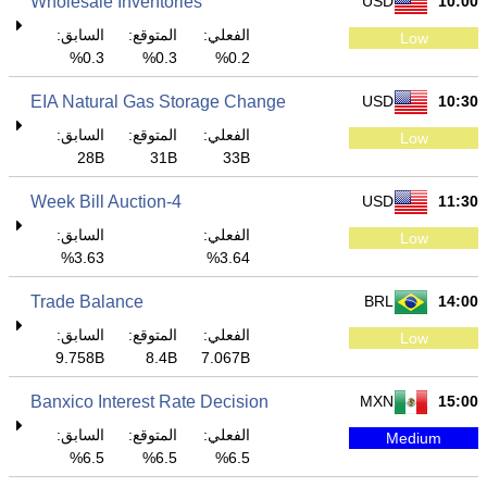
Wholesale Inventories
USD
10:00
الفعلي:
المتوقع:
السابق:
Low
0.3%
0.3%
0.2%
EIA Natural Gas Storage Change
USD
10:30
الفعلي:
المتوقع:
السابق:
Low
28B
31B
33B
4-Week Bill Auction
USD
11:30
الفعلي:
السابق:
Low
3.63%
3.64%
Trade Balance
BRL
14:00
الفعلي:
المتوقع:
السابق:
Low
9.758B
8.4B
7.067B
Banxico Interest Rate Decision
MXN
15:00
الفعلي:
المتوقع:
السابق:
Medium
6.5%
6.5%
6.5%