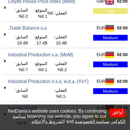
Lloyds House Price Index (MoM)
GBP
02:00
المتوقع:
السابق:
Low
الفعلي: 0%
0.2%
0.1%
Trade Balance s.a.
EUR
02:00
الفعلي:
المتوقع:
السابق:
Medium
19.4B
17.4B
15.4B
Industrial Production s.a. (MoM)
EUR
02:00
الفعلي:
المتوقع:
السابق:
Medium
0.7%
0.1%
0.2%
Industrial Production n.s.a. w.d.a. (YoY)
EUR
02:00
الفعلي:
السابق:
Medium
0%
-0.1%
Imports (MoM)
EUR
02:00
NetDania's website uses cookies. By continuing
أوافق
browsing our website, you agree to our
سياسة
الفعلي:
المتوقع:
السابق:
Low
الكوكيز
,
سياسة الخصوصية
and
الشروط والأحكام
.
-2.6%
1%
4.4%