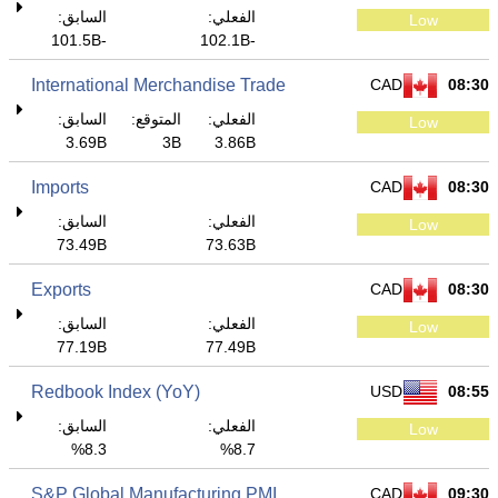
الفعلي:
السابق:
Low
-101.5B
-102.1B
International Merchandise Trade
CAD
08:30
الفعلي:
المتوقع:
السابق:
Low
3.69B
3B
3.86B
Imports
CAD
08:30
الفعلي:
السابق:
Low
73.49B
73.63B
Exports
CAD
08:30
الفعلي:
السابق:
Low
77.19B
77.49B
Redbook Index (YoY)
USD
08:55
الفعلي:
السابق:
Low
8.3%
8.7%
S&P Global Manufacturing PMI
CAD
09:30