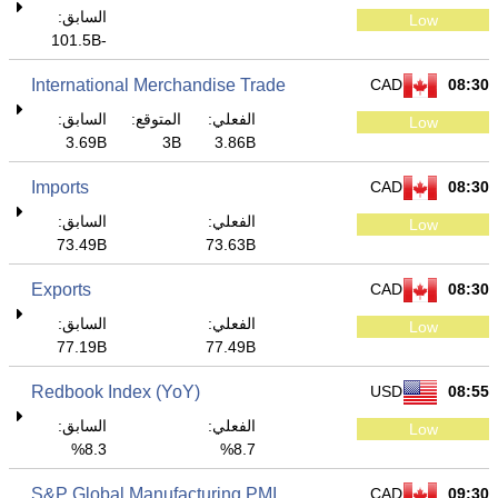
السابق:
Low
-101.5B
International Merchandise Trade
CAD
08:30
الفعلي:
المتوقع:
السابق:
Low
3.69B
3B
3.86B
Imports
CAD
08:30
الفعلي:
السابق:
Low
73.49B
73.63B
Exports
CAD
08:30
الفعلي:
السابق:
Low
77.19B
77.49B
Redbook Index (YoY)
USD
08:55
الفعلي:
السابق:
Low
8.3%
8.7%
S&P Global Manufacturing PMI
CAD
09:30