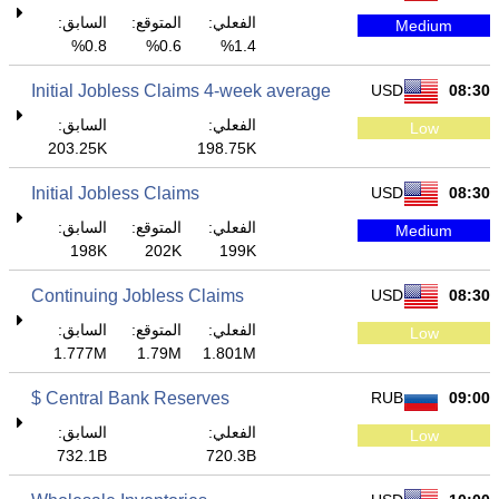
الفعلي:
المتوقع:
السابق:
Medium
0.8%
0.6%
1.4%
Initial Jobless Claims 4-week average
USD
08:30
الفعلي:
السابق:
Low
203.25K
198.75K
Initial Jobless Claims
USD
08:30
الفعلي:
المتوقع:
السابق:
Medium
198K
202K
199K
Continuing Jobless Claims
USD
08:30
الفعلي:
المتوقع:
السابق:
Low
1.777M
1.79M
1.801M
Central Bank Reserves $
RUB
09:00
الفعلي:
السابق:
Low
732.1B
720.3B