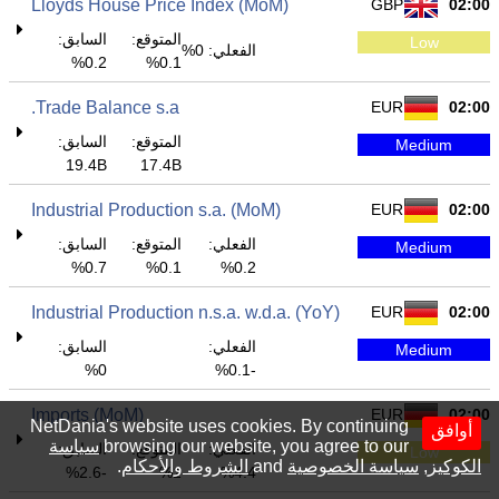
Lloyds House Price Index (MoM)
GBP
02:00
المتوقع:
السابق:
Low
الفعلي: 0%
0.2%
0.1%
Trade Balance s.a.
EUR
02:00
المتوقع:
السابق:
Medium
19.4B
17.4B
Industrial Production s.a. (MoM)
EUR
02:00
الفعلي:
المتوقع:
السابق:
Medium
0.7%
0.1%
0.2%
Industrial Production n.s.a. w.d.a. (YoY)
EUR
02:00
الفعلي:
السابق:
Medium
0%
-0.1%
Imports (MoM)
EUR
02:00
NetDania's website uses cookies. By continuing
أوافق
browsing our website, you agree to our
سياسة
الفعلي:
المتوقع:
السابق:
Low
الكوكيز
,
سياسة الخصوصية
and
الشروط والأحكام
.
-2.6%
1%
4.4%