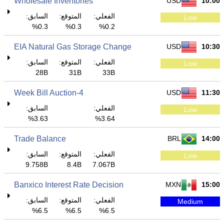
Wholesale Inventories
USD
10:00
الفعلي:
المتوقع:
السابق:
Low
0.3%
0.3%
0.2%
EIA Natural Gas Storage Change
USD
10:30
الفعلي:
المتوقع:
السابق:
Low
28B
31B
33B
4-Week Bill Auction
USD
11:30
الفعلي:
السابق:
Low
3.63%
3.64%
Trade Balance
BRL
14:00
الفعلي:
المتوقع:
السابق:
Low
9.758B
8.4B
7.067B
Banxico Interest Rate Decision
MXN
15:00
الفعلي:
المتوقع:
السابق:
Medium
6.5%
6.5%
6.5%