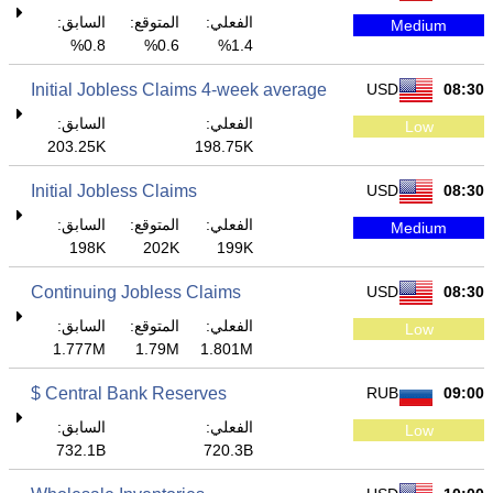
الفعلي:
المتوقع:
السابق:
Medium
0.8%
0.6%
1.4%
Initial Jobless Claims 4-week average
USD
08:30
الفعلي:
السابق:
Low
203.25K
198.75K
Initial Jobless Claims
USD
08:30
الفعلي:
المتوقع:
السابق:
Medium
198K
202K
199K
Continuing Jobless Claims
USD
08:30
الفعلي:
المتوقع:
السابق:
Low
1.777M
1.79M
1.801M
Central Bank Reserves $
RUB
09:00
الفعلي:
السابق:
Low
732.1B
720.3B