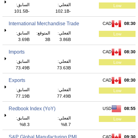
الفعلي:
السابق:
Low
-101.5B
-102.1B
International Merchandise Trade
CAD
08:30
الفعلي:
المتوقع:
السابق:
Low
3.69B
3B
3.86B
Imports
CAD
08:30
الفعلي:
السابق:
Low
73.49B
73.63B
Exports
CAD
08:30
الفعلي:
السابق:
Low
77.19B
77.49B
Redbook Index (YoY)
USD
08:55
الفعلي:
السابق:
Low
8.3%
8.7%
S&P Global Manufacturing PMI
CAD
09:30