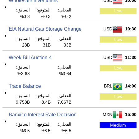
Wholesale Inventories
USD
10:00
الفعلي:
المتوقع:
السابق:
Low
0.3%
0.3%
0.2%
EIA Natural Gas Storage Change
USD
10:30
الفعلي:
المتوقع:
السابق:
Low
28B
31B
33B
4-Week Bill Auction
USD
11:30
الفعلي:
السابق:
Low
3.63%
3.64%
Trade Balance
BRL
14:00
الفعلي:
المتوقع:
السابق:
Low
9.758B
8.4B
7.067B
Banxico Interest Rate Decision
MXN
15:00
الفعلي:
المتوقع:
السابق:
Medium
6.5%
6.5%
6.5%