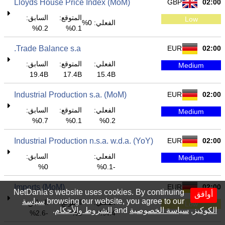
Lloyds House Price Index (MoM)
GBP
02:00
المتوقع:
السابق:
Low
الفعلي: 0%
0.2%
0.1%
Trade Balance s.a.
EUR
02:00
الفعلي:
المتوقع:
السابق:
Medium
19.4B
17.4B
15.4B
Industrial Production s.a. (MoM)
EUR
02:00
الفعلي:
المتوقع:
السابق:
Medium
0.7%
0.1%
0.2%
Industrial Production n.s.a. w.d.a. (YoY)
EUR
02:00
الفعلي:
السابق:
Medium
0%
-0.1%
Imports (MoM)
EUR
02:00
NetDania's website uses cookies. By continuing
أوافق
browsing our website, you agree to our
سياسة
الفعلي:
المتوقع:
السابق:
Low
الكوكيز
,
سياسة الخصوصية
and
الشروط والأحكام
.
-2.6%
1%
4.4%